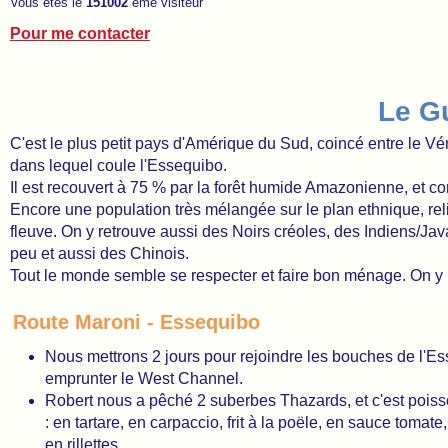
Vous êtes le
151002
ème visiteur
Pour me contacter
Le G
C'est le plus petit pays d'Amérique du Sud, coincé entre le Vé
dans lequel coule l'Essequibo.
Il est recouvert à 75 % par la forêt humide Amazonienne, et 
Encore une population très mélangée sur le plan ethnique, reli
fleuve. On y retrouve aussi des Noirs créoles, des Indiens/Ja
peu et aussi des Chinois.
Tout le monde semble se respecter et faire bon ménage. On y pa
Route Maroni - Essequibo
Nous mettrons 2 jours pour rejoindre les bouches de l'Es
emprunter le West Channel.
Robert nous a pêché 2 suberbes Thazards, et c'est poiss
: en tartare, en carpaccio, frit à la poële, en sauce tomate
en rillettes....